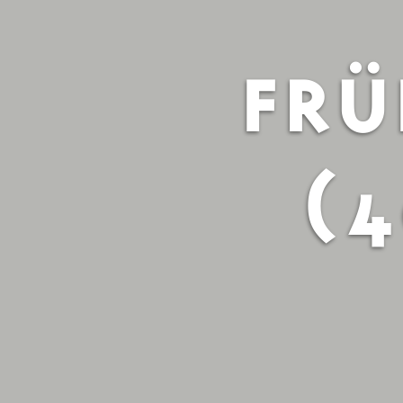
FRÜ
(4