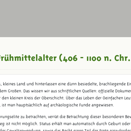
Frühmittelalter (406 - 1100 n. Chr.
, kleines Land und hinterlassen eine dünn besiedelte, brachliegende E
m Großen. Das wissen wir aus schriftlichen Quellen: offizielle Dokume
r den kleinen Kreis der Oberschicht. Über das Leben der ‚einfachen Leut
en, ist man hauptsächlich auf archäologische Funde angewiesen.
hrungselite zu betrachten, verrät die Betrachtung dieser besonderen Bev
eg ist nicht möglich. Status erhält man automatisch durch Geburt oder He
er Gewaltanwendung, sowie das Recht einen Teil der Ernte einzufordern