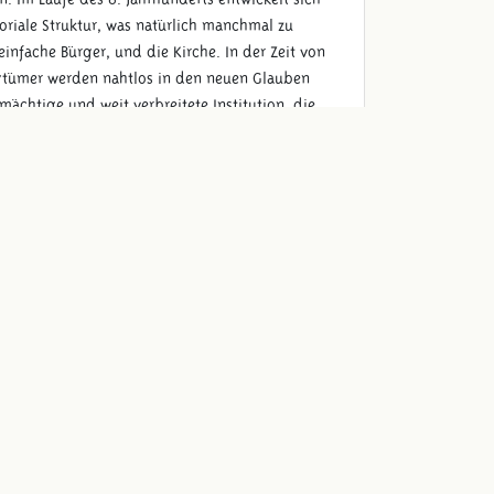
toriale Struktur, was natürlich manchmal zu
einfache Bürger, und die Kirche. In der Zeit von
igtümer werden nahtlos in den neuen Glauben
 mächtige und weit verbreitete Institution, die
ine auf Selbstversorgung gerichtete
sstädten wie Domburg, Witla (nahe Rotterdam)
rs erfolgreiche Händler sind die Friesen.
n. Ihre Herde besteht aus Kühen, Schafen, Ziegen,
te, Hafer, Flachs, Leindotter (wegen der
kommt der Obstanbau hinzu: Äpfel und Pflaumen.
n Differenzierung sind die Bauern optimal auf
äfte macht, kann sich ein Pferd leisten, um sein
el angesehen werden. Die Kirche verbietet ihren
r und mehr gerodet. Vor allem in der