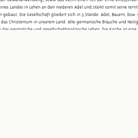
eines Landes in Lehen an den niederen Adel und stärkt somit seine terri
 gebaut. Die Gesellschaft gliedert sich in 3 Stände: Adel, Bauern, bzw. 
e das Christentum in unserem Land. Alte germanische Bräuche und Heil
g das persönliche und gesellschaftspolitische Leben. Die Kirche ist eine
n, die aus fünf bis sechs bäuerlichen Anwesen bestehen, betreibt man e
rhundert verdichten sich einige Siedlungen zu spezialisierten Handel
kompakte Städte, in denen die Häuser dicht beieinander stehen. Besonde
tig. Sie züchten viele Pflanzensorten und halten allerlei Arten von Tiere
s schnurrt jetzt auch eine Katze. Auf den Feldern werden Roggen, Gers
er und Färberpflanzen für Textilien angebaut. Ab dem 8. Jahrhundert 
Fische und Vögel mit Netzen und Schlingen. Aufgrund der umfangreiche
problemlos an die örtlichen Bodenverhältnisse anpassen. Wer gut Gesch
k und wahrer Luxus, da Pferde sehr teuer sind und darüber hinaus als ed
te werden durch Landerschließung und fortschreitende Besiedlung meh
Sandverwehungen und anderen landschaftlichen Veränderungen.