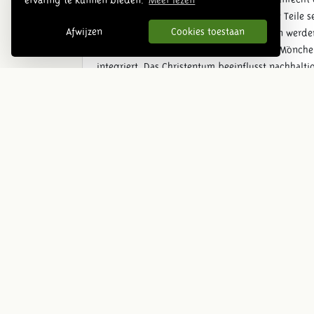
das Lehnswesen: Der oberste Fürst vergibt Teile s
Afwijzen
Cookies toestaan
Streitigkeiten führt. Die ersten Wallburgen werden
500 bis 750 n. Chr. propagieren reisende Mönch
integriert. Das Christentum beeinflusst nachhalti
unter besonderem Schutz des Adels steht.
Der Großteil der Menschen arbeitet. In Siedlunge
Landwirtschaft und Kleinhandwerk. Ab dem 7. Jah
und Dorestad (bei Wijk bij Duurstede). Das sind 
Die frühmittelalterlichen Bauern sind sehr vielsei
Schweinen, Hühnern, Gänsen und Kaninchen. Im Hau
ölhaltigen Samen), Hülsenfrüchte, Gemüse, Kräut
Für Nahrungszwecke jagen Menschen auch Tiere: 
Klimaveränderungen vorbereitet und können sich 
Land zu bewirtschaften. Das ist eine neue Techni
Verzehr. Die Bevölkerung wächst, und Waldgebie
Küstenregion und auf der Veluwe führt das zu 