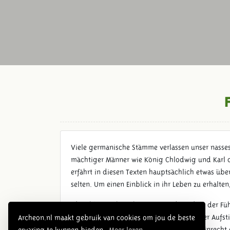
Viele germanische Stämme verlassen unser nasses
mächtiger Männer wie König Chlodwig und Karl de
erfährt in diesen Texten hauptsächlich etwas übe
selten. Um einen Einblick in ihr Leben zu erhalt
Obwohl es nicht richtig ist, nur das Leben der Fü
Ständeordnung im Frühmittelalter. Sozialer Aufsti
Archeon.nl maakt gebruik van cookies om jou de beste
zum Beispiel das Machtmonopol, das Alleinrecht d
ervaring te kunnen bieden.
Meer lezen