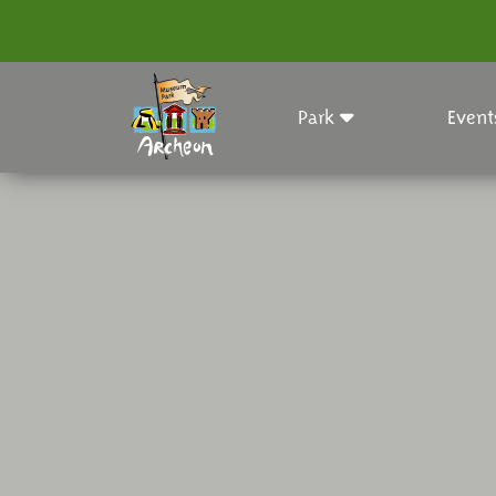
Park
Event