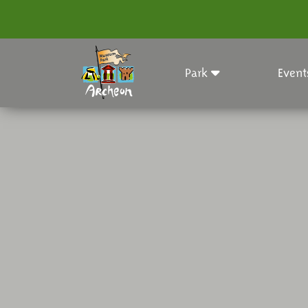
Park
Event