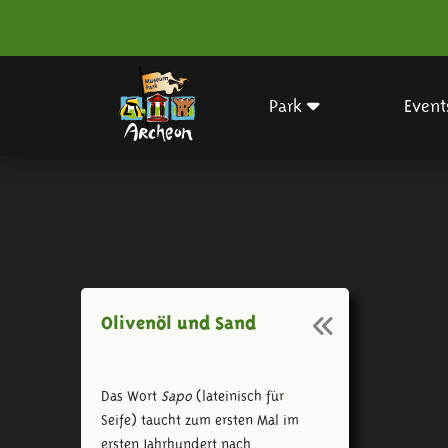
Park
Event
Olivenöl und Sand
Das Wort
Sapo
(lateinisch für
Seife) taucht zum ersten Mal im
ersten Jahrhundert nach