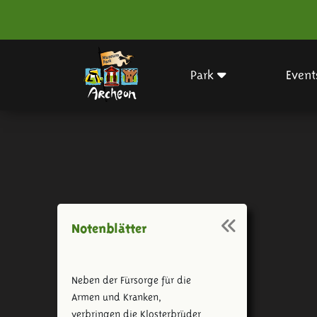
Park
Event
Notenblätter
Neben der Fürsorge für die
Armen und Kranken,
verbringen die Klosterbrüder