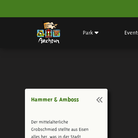
Park
Event
Hammer & Amboss
Der mittelalterliche
Grobschmied stellte aus Eisen
alles her, was in der Stadt