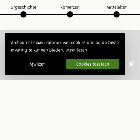
Urgeschichte
Römerzeit
Mittelalter
Archeon.nl maakt gebruik van cookies om jou de beste
ervaring te kunnen bieden.
Meer lezen
Folge uns:
Afwijzen
Cookies toestaan
Infoblätter
Abonnieren