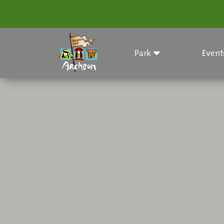
Park
Event